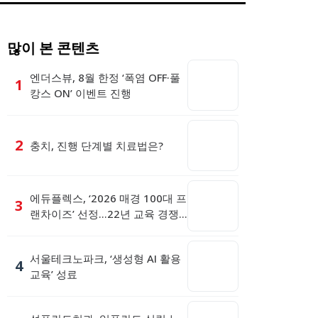
많이 본 콘텐츠
엔더스뷰, 8월 한정 ‘폭염 OFF·풀
1
캉스 ON’ 이벤트 진행
2
충치, 진행 단계별 치료법은?
에듀플렉스, ‘2026 매경 100대 프
3
랜차이즈’ 선정…22년 교육 경쟁
력 인정
서울테크노파크, ‘생성형 AI 활용
4
교육’ 성료